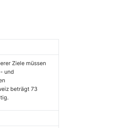
serer Ziele müssen
s- und
en
eiz beträgt 73
tig.