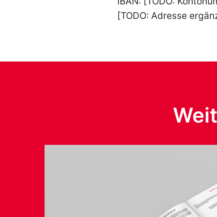
IBAN: [TODO: Kontonu
[TODO: Adresse ergän
Weit