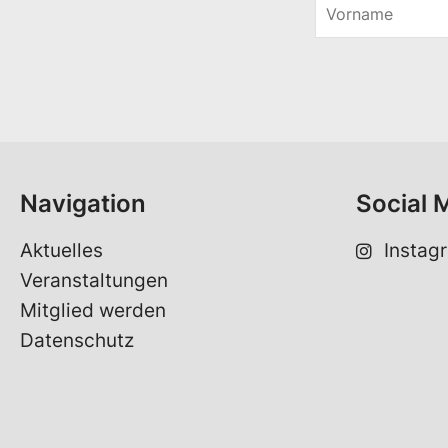
V
o
r
n
a
m
e
*
Navigation
Social 
Aktuelles
Instag
Veranstaltungen
Mitglied werden
Datenschutz