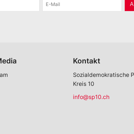
E
A
-
M
a
i
l
*
Media
Kontakt
ram
Sozialdemokratische P
Kreis 10
info@sp10.ch