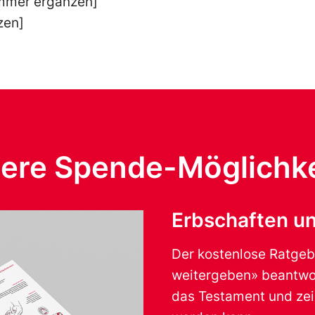
mmer ergänzen]
zen]
ere Spende-Möglichk
Erbschaften u
Der kostenlose Ratgeb
weitergeben» beantwor
das Testament und zeig