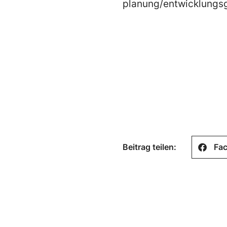
planung/entwicklungsg
Beitrag teilen:
Fa