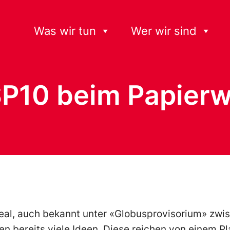
Was wir tun
Wer wir sind
SP10 beim Papierw
eal, auch bekannt unter «Globusprovisorium» zw
en bereits viele Ideen. Diese reichen von einem P