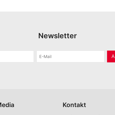
Newsletter
E
A
-
M
a
i
l
*
Media
Kontakt