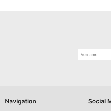
V
o
r
n
a
m
e
*
Navigation
Social 